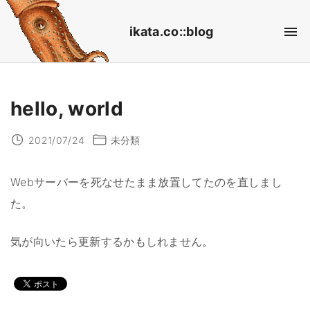
S
ikata.co::blog
k
i
p
t
hello, world
o
c
2021/07/24
未分類
o
n
Webサーバーを死なせたまま放置してたのを直しまし
t
た。
e
気が向いたら更新するかもしれません。
n
t