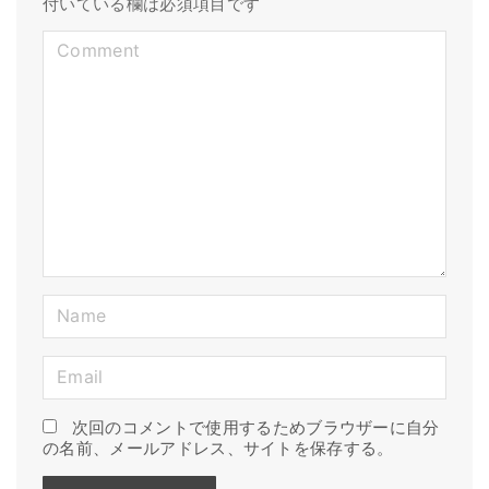
付いている欄は必須項目です
C
o
m
m
e
n
t
N
a
E
m
m
e
次回のコメントで使用するためブラウザーに自分
a
*
の名前、メールアドレス、サイトを保存する。
i