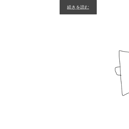
"
続きを読む
A
p
p
D
e
f
a
u
l
t
s
2
0
2
3
"