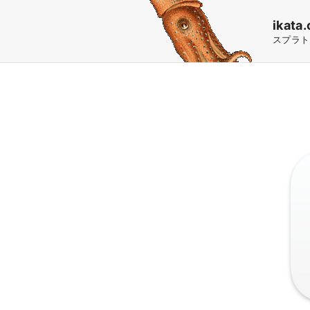
S
ikata.
k
スプラト
i
p
t
o
c
o
n
t
e
n
t