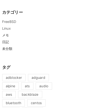
カテゴリー
FreeBSD
Linux
メモ
日記
未分類
タグ
adblocker
adguard
alpine
ats
audio
aws
backblaze
bluetooth
centos