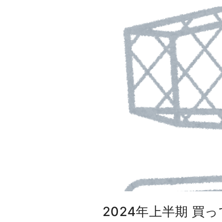
a
u
l
t
s
2
0
2
4
"
2024年上半期 買