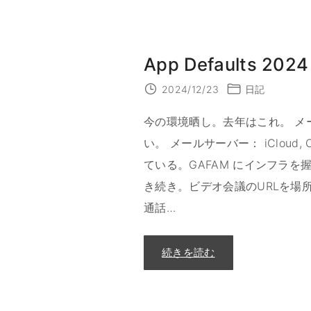
App Defaults 2024
2024/12/23
日記
今の環境晒し。去年はこれ。 メー
い。 メールサーバー： iCloud, Ou
ている。GAFAM にインフラを握
き続き。ビデオ会議のURLを場
通話
…
"
続きを読む
A
p
p
D
e
f