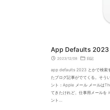
る
メ
モ
2
0
2
4
"
App Defaults 2023
2023/12/08
日記
app defaults 2023
たブログ記事がでてくる。そうい
ント：Apple メール メールはThund
てきたけれど、仕事用メールを iC
ント
…