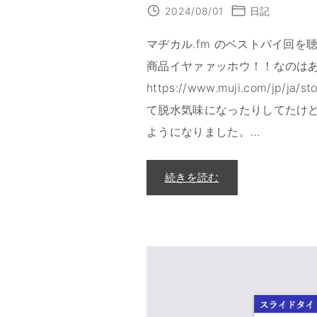
2024/08/01
日記
マヂカル.fm のベストバイ回
商品イヤァァッホウ！！なのはあ
https://www.muji.com/jp/j
て脱水気味になったりしてたけ
ようになりました。
…
"
続きを読む
2
0
2
4
年
上
半
期
買
っ
て
よ
か
っ