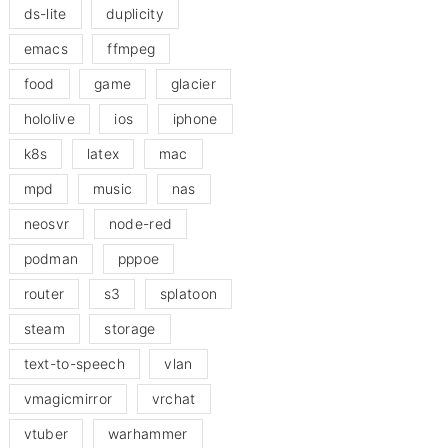
ds-lite
duplicity
emacs
ffmpeg
food
game
glacier
hololive
ios
iphone
k8s
latex
mac
mpd
music
nas
neosvr
node-red
podman
pppoe
router
s3
splatoon
steam
storage
text-to-speech
vlan
vmagicmirror
vrchat
vtuber
warhammer