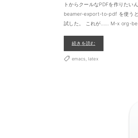
トからクールなPDFを作りたいんだ
beamer-export-to-pdf を使う
試した。 これが…… M-x org-bea
"
続きを読む
o
r
g
emacs
latex
-
m
o
d
e
で
ペ
ラ
イ
チ
の
ス
ラ
イ
ド
資
料
を
作