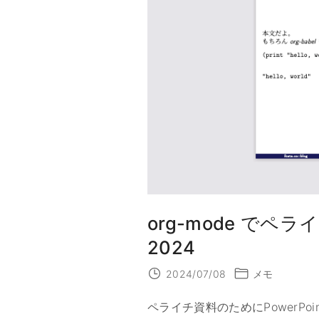
た
も
の
"
org-mode で
2024
2024/07/08
メモ
ペライチ資料のためにPowerPo