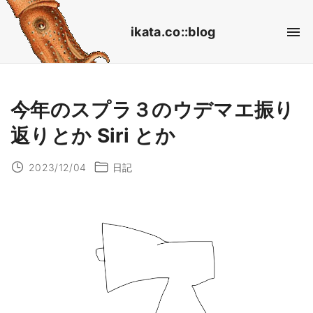
S
ikata.co::blog
k
i
p
t
今年のスプラ３のウデマエ振り
o
返りとか Siri とか
c
o
2023/12/04
日記
n
t
e
n
t