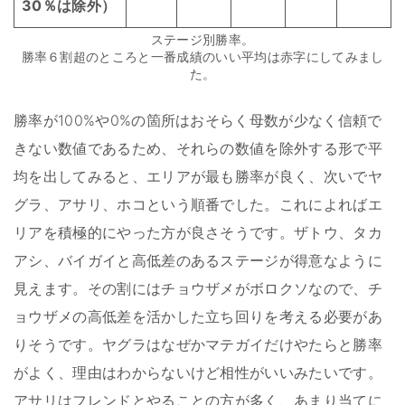
30％は除外）
ステージ別勝率。
勝率６割超のところと一番成績のいい平均は赤字にしてみまし
た。
勝率が100%や0%の箇所はおそらく母数が少なく信頼で
きない数値であるため、それらの数値を除外する形で平
均を出してみると、エリアが最も勝率が良く、次いでヤ
グラ、アサリ、ホコという順番でした。これによればエ
リアを積極的にやった方が良さそうです。ザトウ、タカ
アシ、バイガイと高低差のあるステージが得意なように
見えます。その割にはチョウザメがボロクソなので、チ
ョウザメの高低差を活かした立ち回りを考える必要があ
りそうです。ヤグラはなぜかマテガイだけやたらと勝率
がよく、理由はわからないけど相性がいいみたいです。
アサリはフレンドとやることの方が多く、あまり当てに