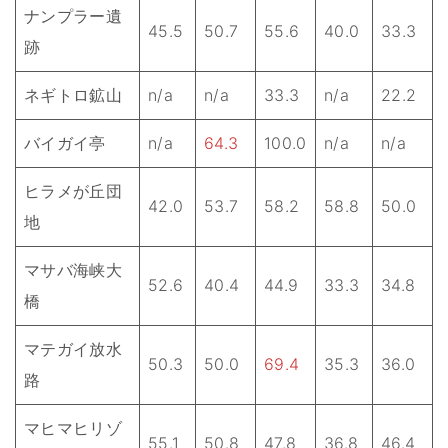
ナンプラー遺
45.5
50.7
55.6
40.0
33.3
跡
ネギトロ鉱山
n/a
n/a
33.3
n/a
22.2
バイガイ亭
n/a
64.3
100.0
n/a
n/a
ヒラメが丘団
42.0
53.7
58.2
58.8
50.0
地
マサバ海峡大
52.6
40.4
44.9
33.3
34.8
橋
マテガイ放水
50.3
50.0
69.4
35.3
36.0
路
マヒマヒリゾ
55.1
50.8
47.8
36.8
46.4