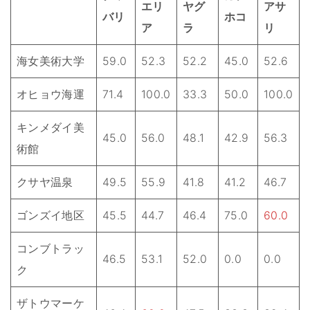
エリ
ヤグ
アサ
バリ
ホコ
ア
ラ
リ
海女美術大学
59.0
52.3
52.2
45.0
52.6
オヒョウ海運
71.4
100.0
33.3
50.0
100.0
キンメダイ美
45.0
56.0
48.1
42.9
56.3
術館
クサヤ温泉
49.5
55.9
41.8
41.2
46.7
ゴンズイ地区
45.5
44.7
46.4
75.0
60.0
コンブトラッ
46.5
53.1
52.0
0.0
0.0
ク
ザトウマーケ