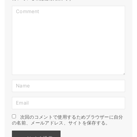
C
o
m
m
e
n
t
N
a
E
m
m
e
次回のコメントで使用するためブラウザーに自分
a
*
の名前、メールアドレス、サイトを保存する。
i