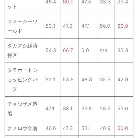
46.4
60.0
47.5
33.3
39.4
ット
スメーシーワ
53.1
41.0
47.1
56.0
60.9
ールド
タカアシ経済
54.3
66.7
0.0
n/a
33.3
特区
タラポートシ
ョッピングパ
52.1
53.6
48.8
35.3
42.9
ーク
チョウザメ造
47.1
38.1
36.8
28.6
55.6
船
ナメロウ金属
46.6
47.3
53.1
40.9
60.0