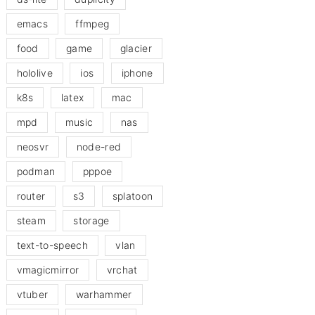
emacs
ffmpeg
food
game
glacier
hololive
ios
iphone
k8s
latex
mac
mpd
music
nas
neosvr
node-red
podman
pppoe
router
s3
splatoon
steam
storage
text-to-speech
vlan
vmagicmirror
vrchat
vtuber
warhammer