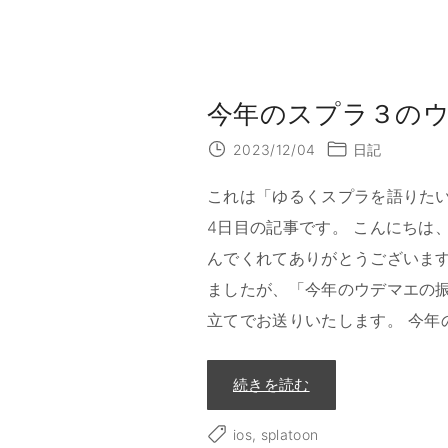
今年のスプラ３のウデ
2023/12/04
日記
これは「ゆるくスプラを語りたい fro
4日目の記事です。 こんにちは、@
んでくれてありがとうございま
ましたが、「今年のウデマエの振
立てでお送りいたします。 今年
"
続きを読む
今
年
の
ios
splatoon
ス