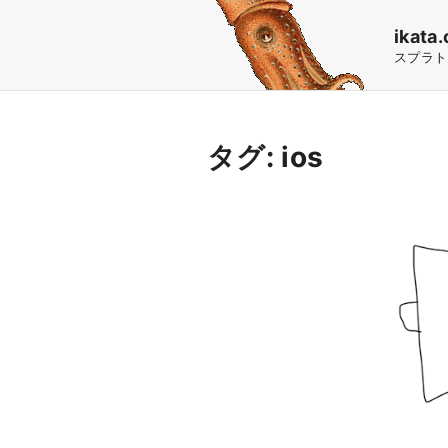
S
ikata.
k
スプラト
i
p
t
タグ:
ios
o
c
o
n
t
e
n
t