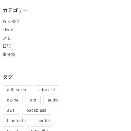
カテゴリー
FreeBSD
Linux
メモ
日記
未分類
タグ
adblocker
adguard
alpine
ats
audio
aws
backblaze
bluetooth
centos
ds-lite
duplicity