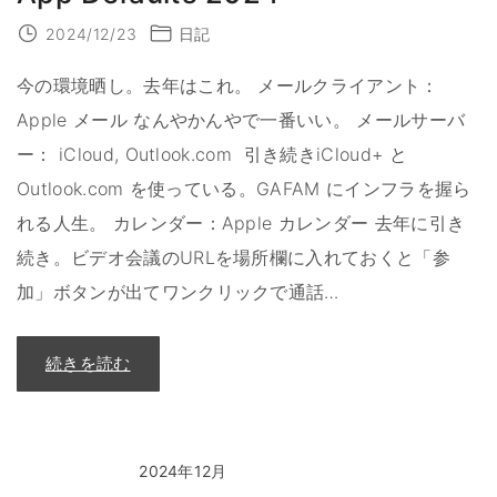
2024/12/23
日記
今の環境晒し。去年はこれ。 メールクライアント：
Apple メール なんやかんやで一番いい。 メールサーバ
ー： iCloud, Outlook.com 引き続きiCloud+ と
Outlook.com を使っている。GAFAM にインフラを握ら
れる人生。 カレンダー：Apple カレンダー 去年に引き
続き。ビデオ会議のURLを場所欄に入れておくと「参
加」ボタンが出てワンクリックで通話
…
"
続きを読む
A
p
p
D
e
f
a
2024年12月
u