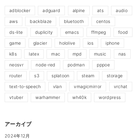
adblocker
adguard
alpine
ats
audio
aws
backblaze
bluetooth
centos
ds-lite
duplicity
emacs
ffmpeg
food
game
glacier
hololive
ios
iphone
k8s
latex
mac
mpd
music
nas
neosvr
node-red
podman
pppoe
router
s3
splatoon
steam
storage
text-to-speech
vlan
vmagicmirror
vrchat
vtuber
warhammer
wh40k
wordpress
アーカイブ
2024年12月