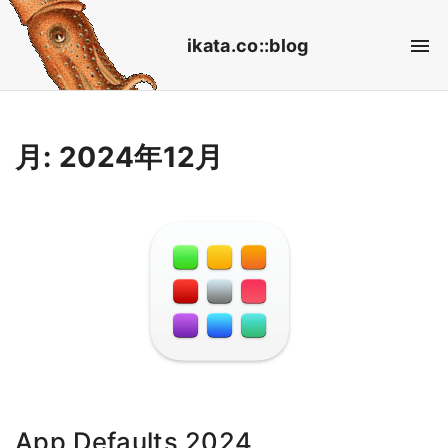
S
ikata.co::blog
k
i
p
t
月:
2024年12月
o
c
o
n
t
e
n
t
App Defaults 2024