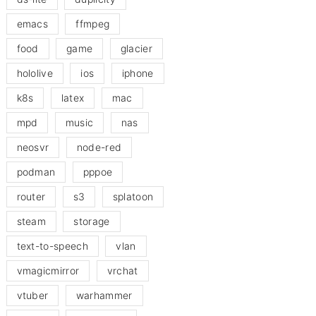
emacs
ffmpeg
food
game
glacier
hololive
ios
iphone
k8s
latex
mac
mpd
music
nas
neosvr
node-red
podman
pppoe
router
s3
splatoon
steam
storage
text-to-speech
vlan
vmagicmirror
vrchat
vtuber
warhammer