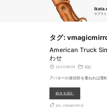
S
ikata.
k
スプラト
i
p
t
タグ:
vmagicmirr
o
c
American Truck S
o
わせ
n
2021/08/09
日記
t
e
アバターの後頭部を重ねれば運
n
t
"
続きを読む
A
m
e
ats
vmagicmirror
r