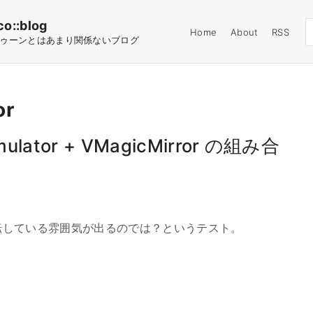
co::blog
Home
About
RSS
ゥーンとはあまり関係ないブログ
or
imulator + VMagicMirror の組み合
転している雰囲気が出るのでは？というテスト。