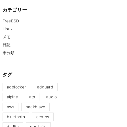
カテゴリー
FreeBSD
Linux
メモ
日記
未分類
タグ
adblocker
adguard
alpine
ats
audio
aws
backblaze
bluetooth
centos
ds-lite
duplicity