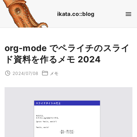
S
ikata.co::blog
k
i
p
t
org-mode でペライチのスライ
o
ド資料を作るメモ 2024
c
o
2024/07/08
メモ
n
t
e
n
t