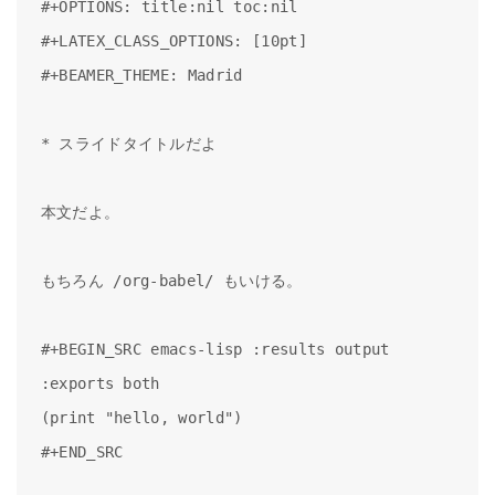
#+OPTIONS: title:nil toc:nil

#+LATEX_CLASS_OPTIONS: [10pt]

#+BEAMER_THEME: Madrid

* スライドタイトルだよ

本文だよ。

もちろん /org-babel/ もいける。

#+BEGIN_SRC emacs-lisp :results output 
:exports both

(print "hello, world")

#+END_SRC
