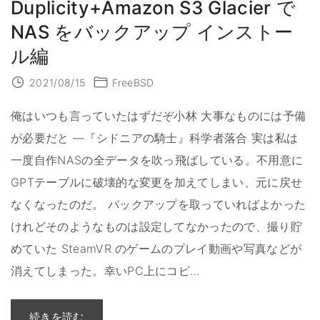
Duplicity+Amazon S3 Glacier で
ク
ア
ッ
NAS をバックアップ インストー
プ
の
ル編
コ
ス
ト
2021/08/15
FreeBSD
(
A
m
俺はいつも言っていたはずだぞ小林 大事なものには予備
a
z
o
が必要だと ―『シドニアの騎士』科学者落合 実は私は
n
S
一度自作NASの全データを吹っ飛ばしている。不用意に
3
v
GPTテーブルに破壊的な変更を加えてしまい、元に戻せ
s
B
なくなったのだ。 バックアップを取っていればよかった
a
c
けれどそのようなものは設定してなかったので、撮り貯
k
b
l
めていた SteamVR のゲームのプレイ動画や写真などが
a
z
消えてしまった。幸いPC上にコピ
…
e
B
2
)
"
"
続きを読む