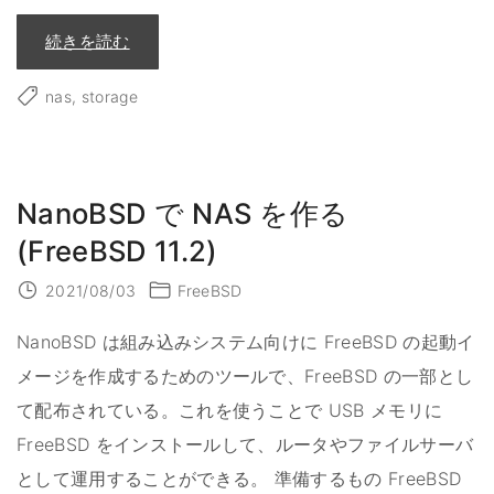
ク
ア
"
ッ
続きを読む
F
プ
r
イ
e
ン
nas
storage
e
ス
B
ト
S
ー
D
ル
の
編
p
"
e
NanoBSD で NAS を作る
r
i
o
(FreeBSD 11.2)
d
i
c
2021/08/03
FreeBSD
(
8
)
NanoBSD は組み込みシステム向けに FreeBSD の起動イ
"
メージを作成するためのツールで、FreeBSD の一部とし
て配布されている。これを使うことで USB メモリに
FreeBSD をインストールして、ルータやファイルサーバ
として運用することができる。 準備するもの FreeBSD