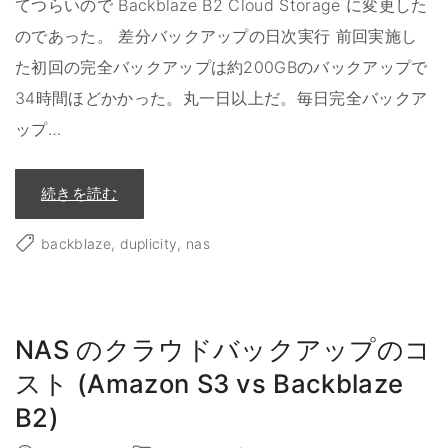
てつらいので Backblaze B2 Cloud Storage に変更した
のであった。 差分バックアップの日次実行 前回実施し
た初回の完全バックアップは約200GBのバックアップで
34時間ほどかかった。丸一日以上だ。毎日完全バックア
ップ
…
"
続きを読む
D
u
p
backblaze
duplicity
nas
l
i
c
i
t
y
+
NAS のクラウドバックアップのコ
B
2
C
スト (Amazon S3 vs Backblaze
l
o
B2)
u
d
S