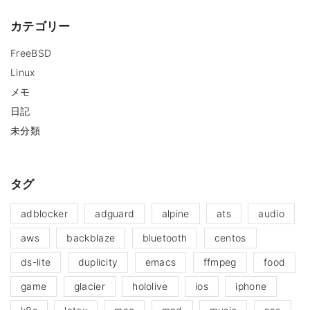
カテゴリー
FreeBSD
Linux
メモ
日記
未分類
タグ
adblocker
adguard
alpine
ats
audio
aws
backblaze
bluetooth
centos
ds-lite
duplicity
emacs
ffmpeg
food
game
glacier
hololive
ios
iphone