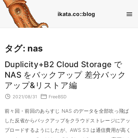
S
ikata.co::blog
k
i
p
t
タグ:
nas
o
c
Duplicity+B2 Cloud Storage で
o
NAS をバックアップ 差分バック
n
アップ&リストア編
t
2021/08/31
FreeBSD
e
n
前々回・前回のあらすじ NAS のデータを全部吹っ飛ば
t
した反省からバックアップをクラウドストレージにアッ
プロードするようにしたが、AWS S3 は通信費用が高く