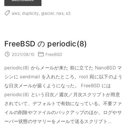
D
u
p
aws
duplicity
glacier
nas
s3
l
i
c
i
t
y
+
FreeBSD の periodic(8)
A
m
a
2021/08/10
FreeBSD
z
o
n
S
periodic(8) からメールが来た 前に立てた NanoBSD マ
3
G
シンに sendmail を入れたところ、root 宛に以下のよう
l
a
な日次メールが届くようになった。 FreeBSD には
c
i
periodic(8) という日次／週次／月次スクリプトが用意
e
r
されていて、デフォルトで有効になっている。不要ファ
で
N
A
イルの削除やファイルのバックアップのほか、ログやサ
S
を
ーバー状態のサマリーをメールで送るスクリプト
…
バ
ッ