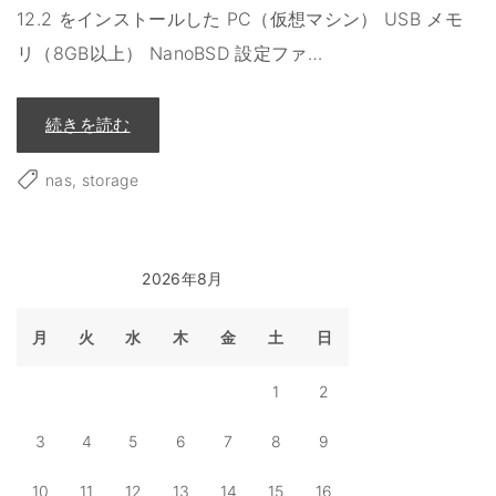
12.2 をインストールした PC（仮想マシン） USB メモ
リ（8GB以上） NanoBSD 設定ファ
…
"
続きを読む
N
a
n
nas
storage
o
B
S
D
で
N
A
2026年8月
S
を
作
月
火
水
木
金
土
日
る
(
F
r
1
2
e
e
B
3
4
5
6
7
8
9
S
D
1
10
11
12
13
14
15
16