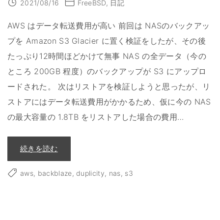
2021/08/16
FreeBSD
日記
t
o
r
AWS はデータ転送費用が高い 前回は NASのバックアッ
a
g
e
プを Amazon S3 Glacier に置く検証をしたが、その後
で
N
たっぷり12時間ほどかけて無事 NAS の全データ（今の
A
S
ところ 200GB 程度）のバックアップが S3 にアップロ
を
バ
ードされた。 次はリストアを検証しようと思ったが、リ
ッ
ク
ストアにはデータ転送費用がかかるため、仮に今の NAS
ア
ッ
プ
の最大容量の 1.8TB をリストアした場合の費用
…
差
分
バ
ッ
"
続きを読む
ク
N
ア
A
ッ
S
プ
aws
backblaze
duplicity
nas
s3
の
&
ク
リ
ラ
ス
ウ
ト
ド
ア
バ
編
ッ
"