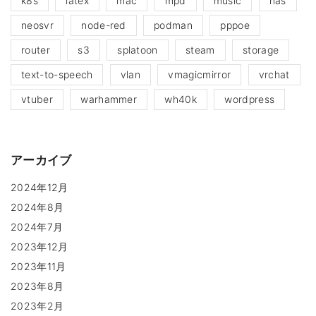
k8s
latex
mac
mpd
music
nas
neosvr
node-red
podman
pppoe
router
s3
splatoon
steam
storage
text-to-speech
vlan
vmagicmirror
vrchat
vtuber
warhammer
wh40k
wordpress
アーカイブ
2024年12月
2024年8月
2024年7月
2023年12月
2023年11月
2023年8月
2023年2月