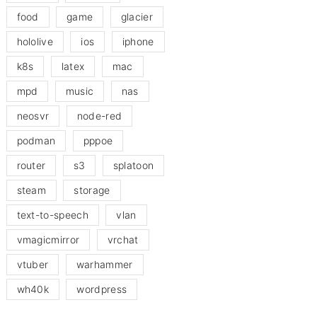
food
game
glacier
hololive
ios
iphone
k8s
latex
mac
mpd
music
nas
neosvr
node-red
podman
pppoe
router
s3
splatoon
steam
storage
text-to-speech
vlan
vmagicmirror
vrchat
vtuber
warhammer
wh40k
wordpress