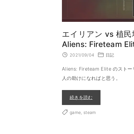
エイリアン vs 植
Aliens: Fireteam 
2021/09/04
日記
Aliens: Fireteam El
人の助けになればと思う。
"
続きを読む
エ
イ
リ
game
steam
ア
ン
v
s
植