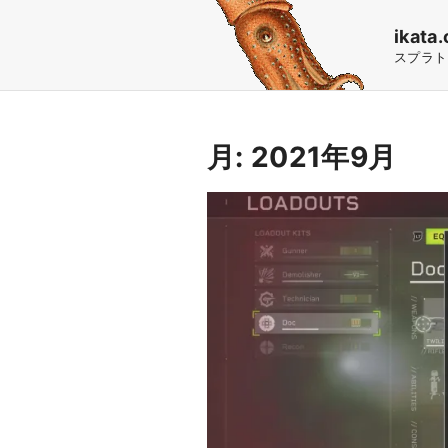
S
ikata.
k
スプラト
i
p
t
月:
2021年9月
o
c
o
n
t
e
n
t