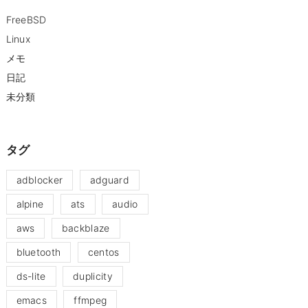
FreeBSD
Linux
メモ
日記
未分類
タグ
adblocker
adguard
alpine
ats
audio
aws
backblaze
bluetooth
centos
ds-lite
duplicity
emacs
ffmpeg