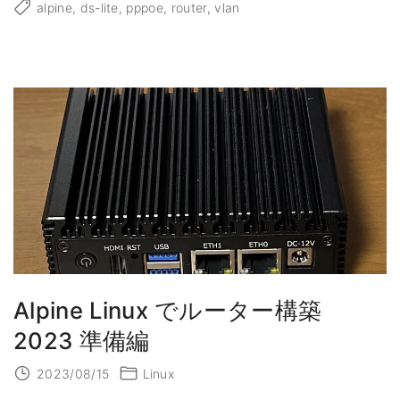
p
alpine
ds-lite
pppoe
router
vlan
i
n
e
L
i
n
u
x
で
ル
ー
タ
ー
構
築
2
0
2
3
ネ
ッ
ト
ワ
ー
Alpine Linux でルーター構築
ク
編
2023 準備編
"
2023/08/15
Linux