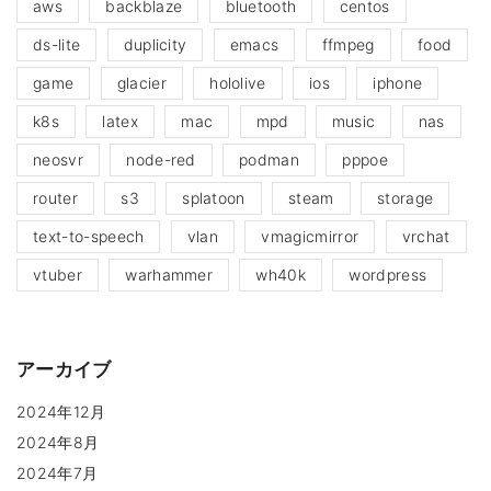
aws
backblaze
bluetooth
centos
ds-lite
duplicity
emacs
ffmpeg
food
game
glacier
hololive
ios
iphone
k8s
latex
mac
mpd
music
nas
neosvr
node-red
podman
pppoe
router
s3
splatoon
steam
storage
text-to-speech
vlan
vmagicmirror
vrchat
vtuber
warhammer
wh40k
wordpress
アーカイブ
2024年12月
2024年8月
2024年7月