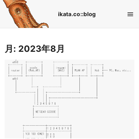
S
ikata.co::blog
k
i
p
t
月:
2023年8月
o
c
o
n
t
e
n
t