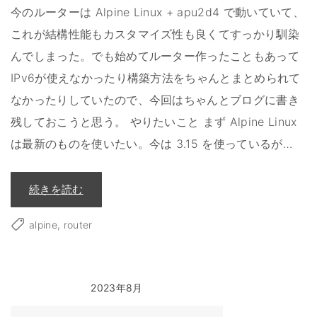
今のルーターは Alpine Linux + apu2d4 で動いていて、
これが結構性能もカスタマイズ性も良くてすっかり馴染
んでしまった。でも始めてルーター作ったこともあって
IPv6が使えなかったり構築方法をちゃんとまとめられて
なかったりしていたので、今回はちゃんとブログに書き
残しておこうと思う。 やりたいこと まず Alpine Linux
は最新のものを使いたい。今は 3.15 を使っているが
…
"
続きを読む
A
l
p
alpine
router
i
n
e
L
i
n
u
2023年8月
x
で