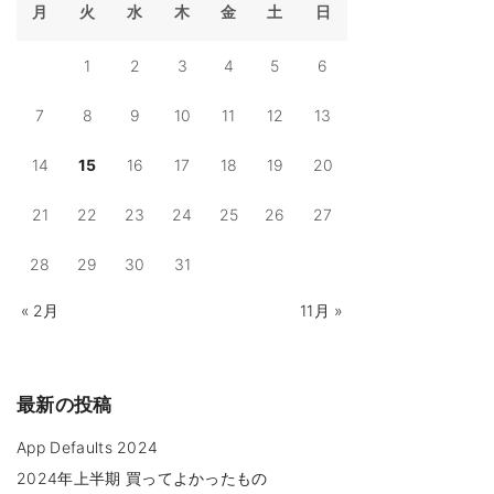
ル
月
火
水
木
金
土
日
ー
タ
ー
構
1
2
3
4
5
6
築
2
0
7
8
9
10
11
12
13
2
3
準
14
15
16
17
18
19
20
備
編
"
21
22
23
24
25
26
27
28
29
30
31
« 2月
11月 »
最新の投稿
App Defaults 2024
2024年上半期 買ってよかったもの