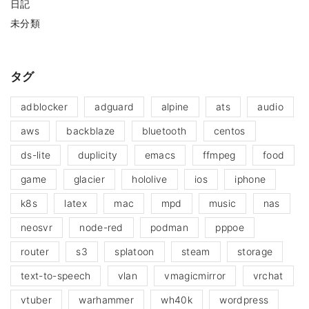
日記
未分類
タグ
adblocker
adguard
alpine
ats
audio
aws
backblaze
bluetooth
centos
ds-lite
duplicity
emacs
ffmpeg
food
game
glacier
hololive
ios
iphone
k8s
latex
mac
mpd
music
nas
neosvr
node-red
podman
pppoe
router
s3
splatoon
steam
storage
text-to-speech
vlan
vmagicmirror
vrchat
vtuber
warhammer
wh40k
wordpress