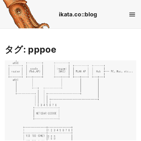
S
ikata.co::blog
k
i
p
t
タグ:
pppoe
o
c
o
n
t
e
n
t