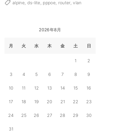
p
alpine
ds-lite
pppoe
router
vlan
i
n
e
L
i
n
u
2026年8月
x
で
ル
月
火
水
木
金
土
日
ー
タ
ー
構
1
2
築
2
0
3
4
5
6
7
8
9
2
3
ネ
10
11
12
13
14
15
16
ッ
ト
ワ
17
18
19
20
21
22
23
ー
ク
編
"
24
25
26
27
28
29
30
31