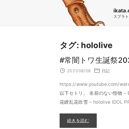
S
ikata.
k
スプラト
i
p
t
タグ:
hololive
o
c
#常闇トワ生誕祭20
o
2021/08/08
日記
n
https://www.youtube.co
t
以下セトリ。 名前のない怪物 – EGOIST
e
花繚乱花吹雪 – hololive IDOL P
n
t
"
続きを読む
#
常