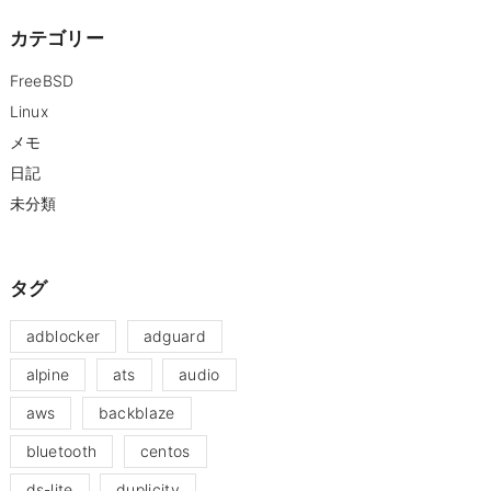
カテゴリー
FreeBSD
Linux
メモ
日記
未分類
タグ
adblocker
adguard
alpine
ats
audio
aws
backblaze
bluetooth
centos
ds-lite
duplicity