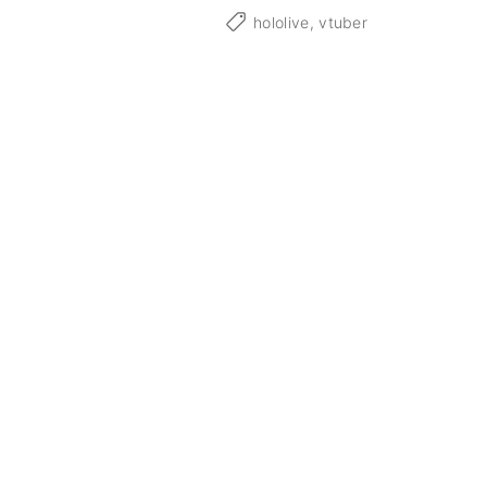
闇
hololive
vtuber
ト
ワ
生
誕
祭
2
0
2
1
"