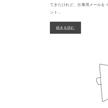
てきたけれど、仕事用メールを iC
ント
…
"
続きを読む
A
p
p
D
e
f
a
u
l
t
s
2
0
2
3
"