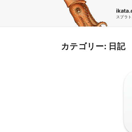
S
ikata.
k
スプラト
i
p
t
カテゴリー:
日記
o
c
o
n
t
e
n
t