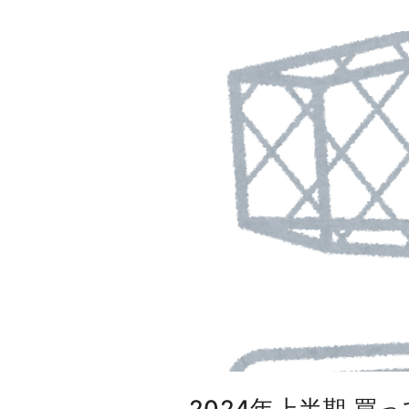
e
f
a
u
l
t
s
2
0
2
4
"
2024年上半期 買