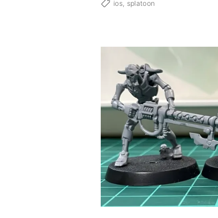
ios
splatoon
ス
プ
ラ
３
の
ウ
デ
マ
エ
振
り
返
り
と
か
S
i
r
i
と
か
"