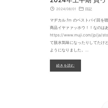
2024/08/01
日記
マヂカル.fm のベストバイ回
商品イヤァァッホウ！！なのはあ
https://www.muji.com/jp/j
て脱水気味になったりしてたけ
ようになりました。
…
"
続きを読む
2
0
2
4
年
上
半
期
買
っ
て
よ