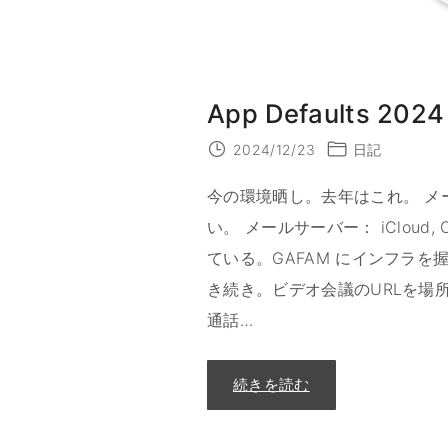
App Defaults 2024
2024/12/23
日記
今の環境晒し。去年はこれ。 メー
い。 メールサーバー： iCloud, Ou
ている。GAFAM にインフラを握
き続き。ビデオ会議のURLを場
通話
…
"
続きを読む
A
p
p
D