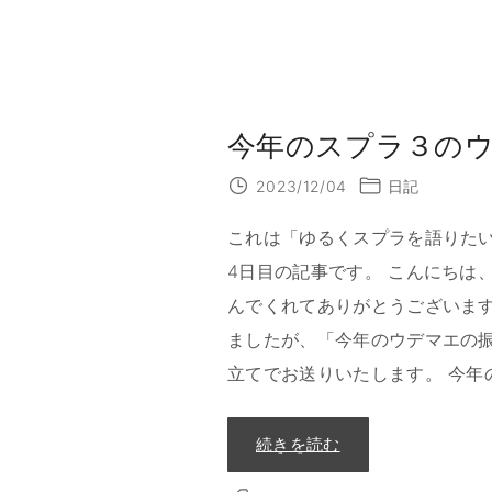
今年のスプラ３のウデ
2023/12/04
日記
これは「ゆるくスプラを語りたい fro
4日目の記事です。 こんにちは、@
んでくれてありがとうございま
ましたが、「今年のウデマエの振
立てでお送りいたします。 今年
"
続きを読む
今
年
の