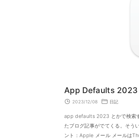
か
っ
た
も
の
"
App Defaults 2023
2023/12/08
日記
app defaults 2023
たブログ記事がでてくる。そうい
ント：Apple メール メールはThund