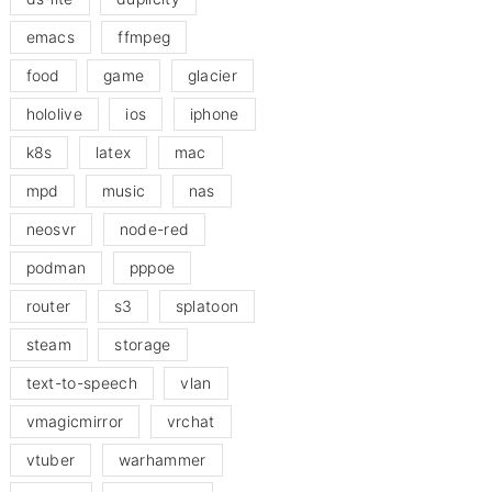
emacs
ffmpeg
food
game
glacier
hololive
ios
iphone
k8s
latex
mac
mpd
music
nas
neosvr
node-red
podman
pppoe
router
s3
splatoon
steam
storage
text-to-speech
vlan
vmagicmirror
vrchat
vtuber
warhammer