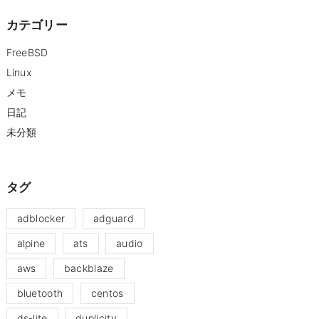
カテゴリー
FreeBSD
Linux
メモ
日記
未分類
タグ
adblocker
adguard
alpine
ats
audio
aws
backblaze
bluetooth
centos
ds-lite
duplicity