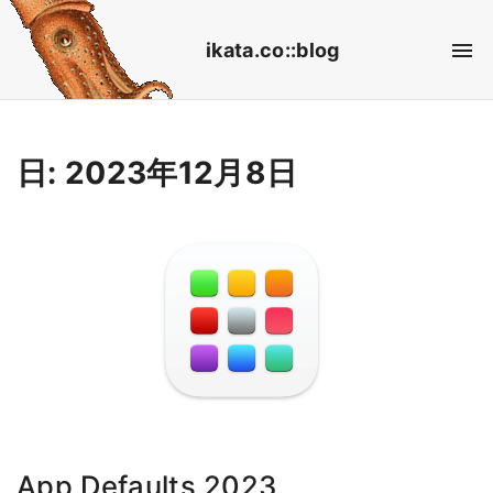
S
ikata.co::blog
k
i
p
t
日:
2023年12月8日
o
c
o
n
t
e
n
t
App Defaults 2023