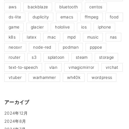
aws
backblaze
bluetooth
centos
ds-lite
duplicity
emacs
ffmpeg
food
game
glacier
hololive
ios
iphone
k8s
latex
mac
mpd
music
nas
neosvr
node-red
podman
pppoe
router
s3
splatoon
steam
storage
text-to-speech
vlan
vmagicmirror
vrchat
vtuber
warhammer
wh40k
wordpress
アーカイブ
2024年12月
2024年8月