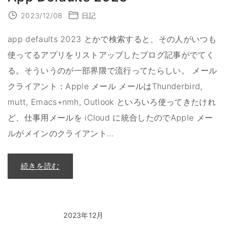
2023/12/08
日記
app defaults 2023 とかで検索すると、その人がいつも
使ってるアプリをリストアップしたブログ記事がでてく
る。そういうのが一部界隈で流行ってたらしい。 メール
クライアント：Apple メール メールはThunderbird,
mutt, Emacs+nmh, Outlook といろいろ使ってきたけれ
ど、仕事用メールを iCloud に統合したのでApple メー
ルがメインのクライアント
…
"
続きを読む
A
p
p
D
e
f
a
2023年12月
u