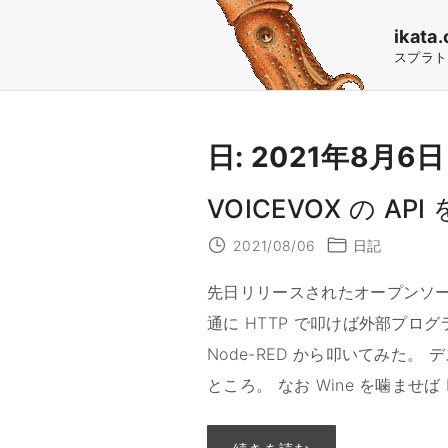
S
ikata.
k
スプラト
i
p
t
日:
2021年8月6日
o
c
VOICEVOX の AP
o
2021/08/06
日記
n
先日リリースされたオープンソース
t
通に HTTP で叩けば外部プロ
e
Node-RED から叩いてみた
n
ところ。 なお Wine を噛ませば 
t