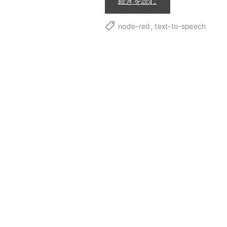
"
続きを読む
V
O
I
node-red
text-to-speech
C
E
V
O
X
の
A
P
I
を
試
し
た
"