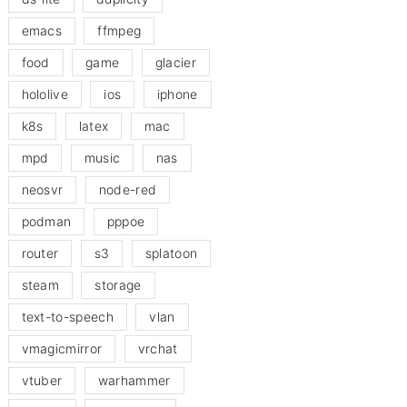
emacs
ffmpeg
food
game
glacier
hololive
ios
iphone
k8s
latex
mac
mpd
music
nas
neosvr
node-red
podman
pppoe
router
s3
splatoon
steam
storage
text-to-speech
vlan
vmagicmirror
vrchat
vtuber
warhammer