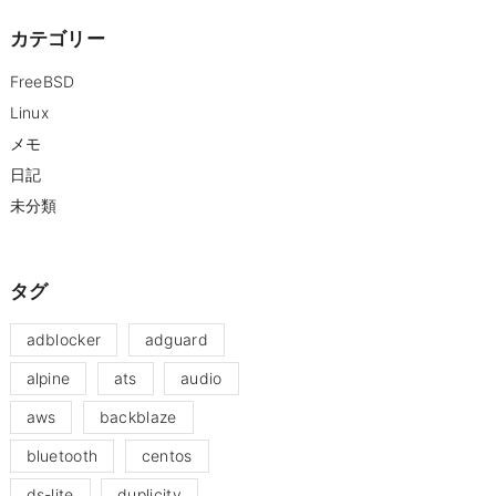
カテゴリー
FreeBSD
Linux
メモ
日記
未分類
タグ
adblocker
adguard
alpine
ats
audio
aws
backblaze
bluetooth
centos
ds-lite
duplicity