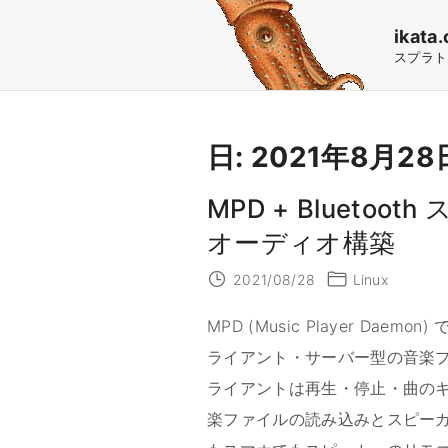
S
ikata.
k
スプラト
i
p
t
日:
2021年8月28
o
c
MPD + Bluetoo
o
オーディオ構築
n
2021/08/28
Linux
t
e
MPD (Music Player Da
n
ライアント・サーバー型の音楽プ
t
ライアントは再生・停止・曲のキ
楽ファイルの読み込みとスピーカー