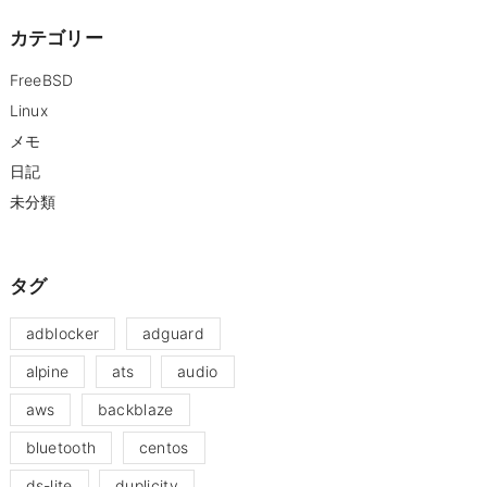
カテゴリー
FreeBSD
Linux
メモ
日記
未分類
タグ
adblocker
adguard
alpine
ats
audio
aws
backblaze
bluetooth
centos
ds-lite
duplicity