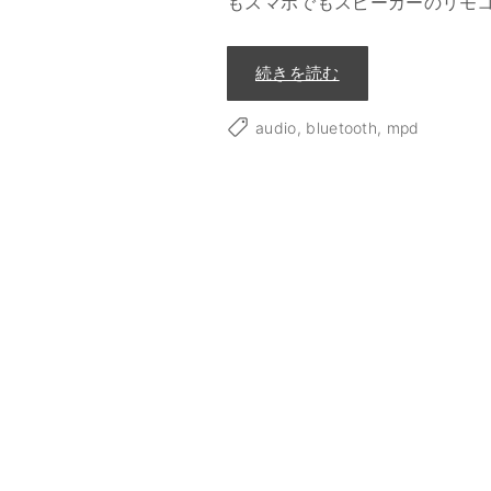
もスマホでもスピーカーのリモ
"
続きを読む
M
P
D
audio
bluetooth
mpd
+
B
l
u
e
t
o
o
t
h
ス
ピ
ー
カ
ー
+
N
A
S
で
ネ
ッ
ト
ワ