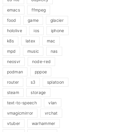
emacs
ffmpeg
food
game
glacier
hololive
ios
iphone
k8s
latex
mac
mpd
music
nas
neosvr
node-red
podman
pppoe
router
s3
splatoon
steam
storage
text-to-speech
vlan
vmagicmirror
vrchat
vtuber
warhammer