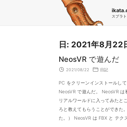
S
ikata.
k
スプラト
i
p
t
日:
2021年8月22
o
c
NeosVR で遊んだ
o
2021/08/22
日記
n
PC をクリーンインストールして
t
NeosVR で遊んだ。 NeosVR
e
リアルワールドに入ってみたと
n
ろと教えてもらうことができた
t
た。） NeosVR は FBX と テ