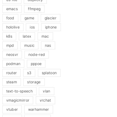
emacs
ffmpeg
food
game
glacier
hololive
ios
iphone
k8s
latex
mac
mpd
music
nas
neosvr
node-red
podman
pppoe
router
s3
splatoon
steam
storage
text-to-speech
vlan
vmagicmirror
vrchat
vtuber
warhammer