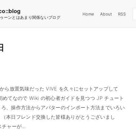
co::blog
Home
About
RSS
ゥーンとはあまり関係ないブログ
日
から放置気味だった VIVE を久々にセットアップして
 は初めてなので Wiki の初心者ガイドを見つつ JP チュート
ころ、操作方法からアバターのインポート方法までいろい
。（本日フレンド交換した皆様ありがとうございまし
クスチャーが
…