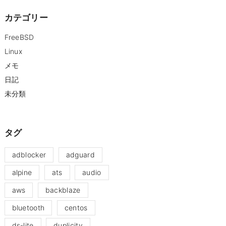
カテゴリー
FreeBSD
Linux
メモ
日記
未分類
タグ
adblocker
adguard
alpine
ats
audio
aws
backblaze
bluetooth
centos
ds-lite
duplicity